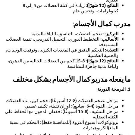
النتائج (12 شهرًا):
زيادة في كتلة العضلات من 5 إلى 8
كيلوغرامات، وتحسن عام
مدرب كمال الأجسام:
التركيز:
تضخم العضلات، التناسق، اللياقة البدنية
الأساليب:
التخطيط الدوري، التحميل التدريجي، تنمية العضلات
المستهدفة
التغذية:
التحكم الدقيق في المغذيات الكبرى، وتوقيت الوجبات،
والحمية العكسية
النتائج (12 شهرًا):
8-15 كجم من العضلات الخالية من الدهون،
ولياقة بدنية جاهزة للمنافسة
ما يفعله مدربو كمال الأجسام بشكل مختلف
1. البرمجة الدورية
مراحل تضخم العضلات (8-12 أسبوعًا): حجم كبير، بناء العضلات
مراحل القوة (4-6 أسابيع): أوزان ثقيلة، تكيف عصبي
مراحل التنشيف (8-16 أسبوعًا): فقدان الدهون مع الحفاظ على
الكتلة العضلية
بروتوكولات أسبوع الذروة (للمنافسة فقط): التحكم في نسبة
الماء/الكربوهيدرات