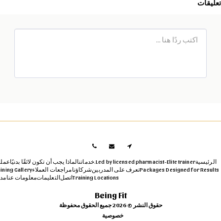
يقات
رئيسية
Led by licensed pharmacist-Elite trainer.
خدماتنا
لماذا يجب أن تكون لائقًا بدنيًا
عمليتنا
Packages Designed for Resul
تعرف على المدربين
شركاؤنا
مراجعات العملاء
Training Gallery
Training Locations
اتصل
التعليمات
معلومات عنا
مدونة
Being Fit
حقوق النشر © 2026 جميع الحقوق محفوظة
خصوصية